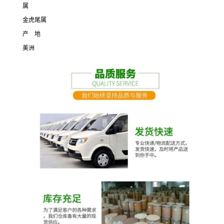
属
金虎尾属
产 地
美洲