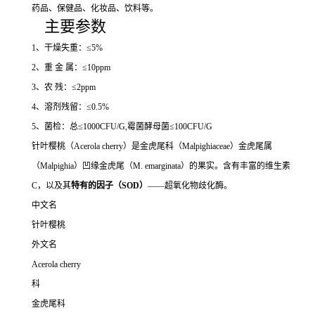
药品、保健品、化妆品、饮料等。
主要参数
1、干燥失重：≤5%
2、重 金 属：≤10ppm
3、农 残：≤2ppm
4、溶剂残留：≤0.5%
5、菌检：总≤1000CFU/G,霉菌酵母菌≤100CFU/G
针叶樱桃（Acerola cherry）是金虎尾科（Malpighiaceae）金虎尾属
（Malpighia）凹缘金虎尾（M. emarginata）的果实。含有丰富的维生素
C，以及其
特有的因子（SOD）
——超氧化物歧化酶。
中文名
针叶樱桃
外文名
Acerola cherry
科
金虎尾科