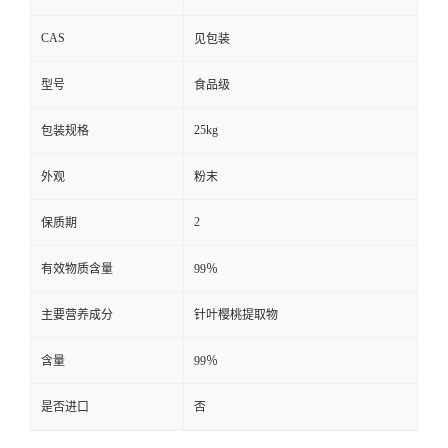
CAS
见包装
型号
食品级
25kg
包装规格
外观
粉末
2
保质期
有效物质含量
99％
主要营养成分
针叶樱桃提取物
含量
99％
是否进口
否