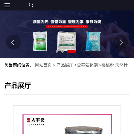
您当前的位置：
网站首页
>
产品展厅
>
营养强化剂
>
樱桃粉 天然针
叶樱桃提取物 富含维C 樱桃果粉
产品展厅