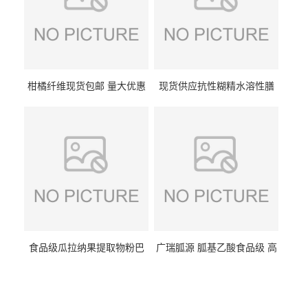
柑橘纤维现货包邮 量大优惠
现货供应抗性糊精水溶性膳
纤维素 柑橘粉 柑橘提取物
食纤维食品级代餐饱腹低热
量1kg包邮
食品级瓜拉纳果提取物粉巴
广瑞胍源 胍基乙酸食品级 高
西瓜拉那咖啡因22%运动爆发
含量 营养增补强化氨基酸
力补充剂