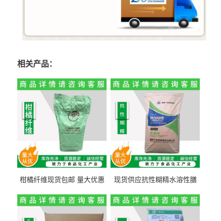
相关产品：
柑橘纤维现货包邮 量大优惠
现货供应抗性糊精水溶性膳
纤维素 柑橘粉 柑橘提取物
食纤维食品级代餐饱腹低热
量1kg包邮