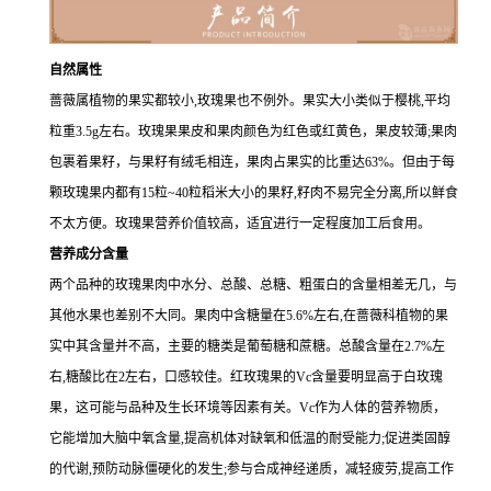
自然属性
蔷薇属植物的果实都较小,玫瑰果也不例外。果实大小类似于樱桃,平均
粒重3.5g左右。玫瑰果果皮和果肉颜色为红色或红黄色，果皮较薄;果肉
包裹着果籽，与果籽有绒毛相连，果肉占果实的比重达63%。但由于每
颗玫瑰果内都有15粒~40粒稻米大小的果籽,籽肉不易完全分离,所以鲜食
不太方便。玫瑰果营养价值较高，适宜进行一定程度加工后食用。
营养成分含量
两个品种的玫瑰果肉中水分、总酸、总糖、粗蛋白的含量相差无几，与
其他水果也差别不大同。果肉中含糖量在5.6%左右,在蔷薇科植物的果
实中其含量并不高，主要的糖类是葡萄糖和蔗糖。总酸含量在2.7%左
右,糖酸比在2左右，口感较佳。红玫瑰果的Vc含量要明显高于白玫瑰
果，这可能与品种及生长环境等因素有关。Vc作为人体的营养物质，
它能增加大脑中氧含量,提高机体对缺氧和低温的耐受能力;促进类固醇
的代谢,预防动脉僵硬化的发生;参与合成神经递质，减轻疲劳,提高工作