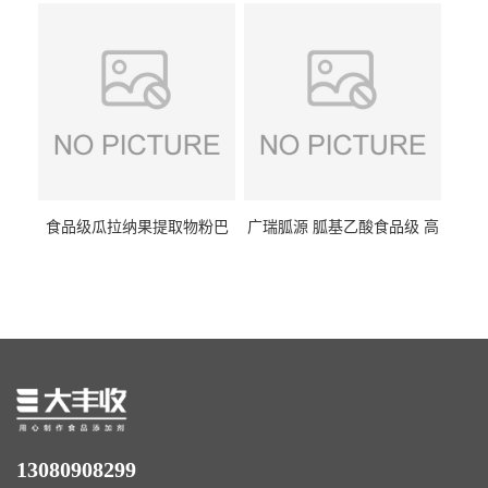
量1kg包邮
食品级瓜拉纳果提取物粉巴
广瑞胍源 胍基乙酸食品级 高
西瓜拉那咖啡因22%运动爆发
含量 营养增补强化氨基酸
力补充剂
13080908299