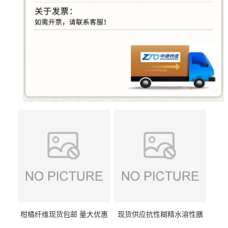
柑橘纤维现货包邮 量大优惠
现货供应抗性糊精水溶性膳
纤维素 柑橘粉 柑橘提取物
食纤维食品级代餐饱腹低热