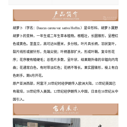
胡萝卜（学名：
Daucus carota
var.
sativa
Hoffm.）是伞形科、胡萝卜属野
胡萝卜的变种，一年生或二年生草本植物。根粗壮，长圆锥形，呈橙红
色或黄色。茎直立，高可达90厘米，多分枝。叶片具长柄，羽状复叶，
裂片线形或披针形，先端尖锐；叶柄基部扩大，形成叶鞘。复伞形花
序；花序梗有糙硬毛；总苞片多数，呈叶状、结果期外缘的伞辐向内弯
曲；花通常白色，有时带淡红色；花柄不等长。果实圆锥形，棱上有白
色刺手。期4月开花。
原产亚洲西部，阿富汗,10世纪时经伊朗传入欧洲大陆，15世纪英国已
有栽培，16世纪传入美国。12世纪经伊朗传入中国，日本在16世纪从中
国引入。