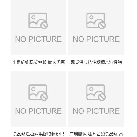
柑橘纤维现货包邮 量大优惠
现货供应抗性糊精水溶性膳
纤维素 柑橘粉 柑橘提取物
食纤维食品级代餐饱腹低热
量1kg包邮
食品级瓜拉纳果提取物粉巴
广瑞胍源 胍基乙酸食品级 高