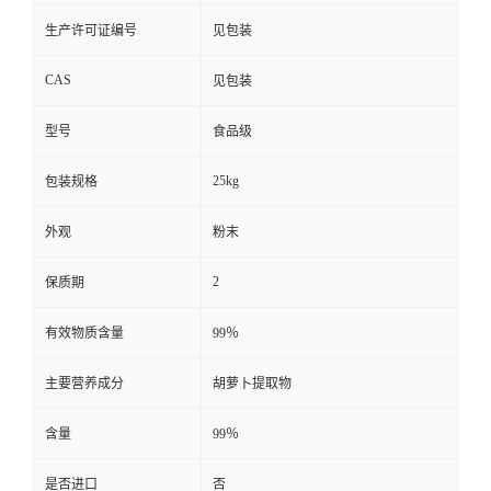
生产许可证编号
见包装
CAS
见包装
型号
食品级
25kg
包装规格
外观
粉末
2
保质期
有效物质含量
99％
主要营养成分
胡萝卜提取物
含量
99％
是否进口
否